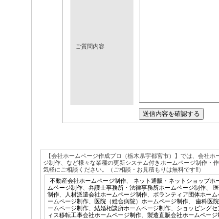
ご質問内容
【会社ホームページ作成プロ（栃木県宇都宮市）】では、会社ホ
ジ制作、など様々な業種の更新システム付きホームページ制作・
気軽にご相談ください。（ご相談・お見積もりは無料です!!）
不動産会社ホームページ制作
、
ネット通販・ネットショップホ
ムページ制作
、
弁護士事務所・法律事務所ホームページ制作
、
医
制作
、
人材派遣会社ホームページ制作
、
ボランティア団体ホーム
ームページ制作
、
医院（総合病院）ホームページ制作
、
歯科医院
ームページ制作
、
結婚相談所ホームページ制作
、
ショッピングセ
ィス移転工事会社ホームページ制作
、
製造直販会社ホームページ