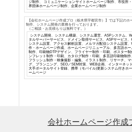
ジ制作
、
コミュニケーションサイトホームページ制作
、
市役所・
界団体ホームページ制作
、
企業ホームページ制作
【会社ホームページ作成プロ（栃木県宇都宮市）】では下記のホ
制作、システム開発の業務を行っております。
（ご相談・お見積もりは無料です。）
システム開発
、
システム構築
、
システム運営
、
ASPシステム
、
タルサーバーサービス
、
ドメイン取得サービス
、
ASPサービス
、
システム設置
、
アクセス解析設置
、
メルマガ配信システム設置
、
作・ホームページ作成
、
ホームページリニューアル
、
多言語ホー
制作
、
印刷物DTPデザイン
、
フライヤー制作・印刷
、
ポスター制
ンフレット制作・印刷
、
カタログ制作・印刷
、
多言語印刷物制作
フラッシュ制作・映像撮影・編集
、
イラスト制作
、
リサーチ、マ
グ
、
プランニング
、
SEO／SEM対策
、
WEB企画
、
インターネッ
大手ポータルサイト登録
、
携帯（モバイル)更新システム付きホ
ームページ
会社ホームページ作成