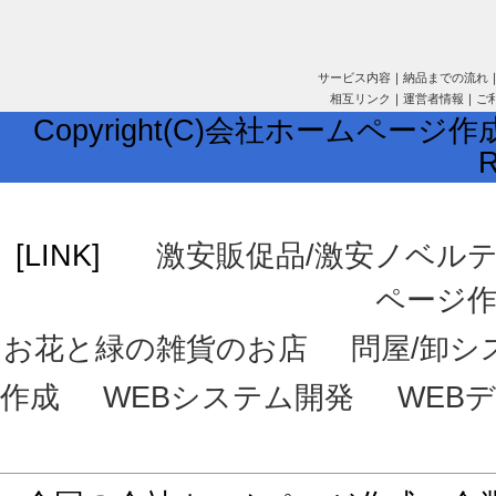
サービス内容
｜
納品までの流れ
相互リンク
｜
運営者情報
｜
ご
Copyright(C)会社ホームページ作成
R
[LINK]
激安販促品/激安ノベル
ページ
お花と緑の雑貨のお店
問屋/卸シ
作成
WEBシステム開発
WEB