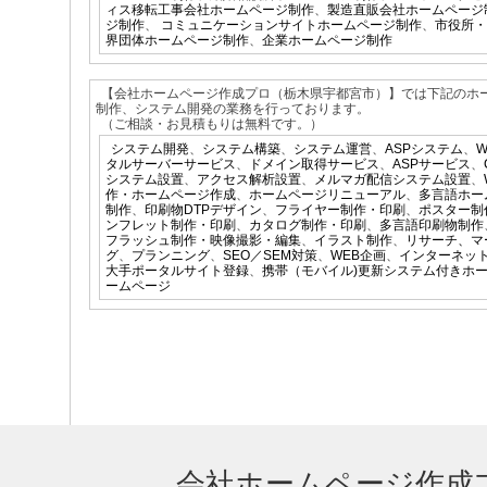
ィス移転工事会社ホームページ制作
、
製造直販会社ホームページ
ジ制作
、
コミュニケーションサイトホームページ制作
、
市役所・
界団体ホームページ制作
、
企業ホームページ制作
【会社ホームページ作成プロ（栃木県宇都宮市）】では下記のホ
制作、システム開発の業務を行っております。
（ご相談・お見積もりは無料です。）
システム開発
、
システム構築
、
システム運営
、
ASPシステム
、
タルサーバーサービス
、
ドメイン取得サービス
、
ASPサービス
、
システム設置
、
アクセス解析設置
、
メルマガ配信システム設置
、
作・ホームページ作成
、
ホームページリニューアル
、
多言語ホー
制作
、
印刷物DTPデザイン
、
フライヤー制作・印刷
、
ポスター制
ンフレット制作・印刷
、
カタログ制作・印刷
、
多言語印刷物制作
フラッシュ制作・映像撮影・編集
、
イラスト制作
、
リサーチ、マ
グ
、
プランニング
、
SEO／SEM対策
、
WEB企画
、
インターネッ
大手ポータルサイト登録
、
携帯（モバイル)更新システム付きホ
ームページ
会社ホームページ作成