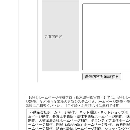
ご質問内容
【会社ホームページ作成プロ（栃木県宇都宮市）】では、会社ホ
ジ制作、など様々な業種の更新システム付きホームページ制作・
気軽にご相談ください。（ご相談・お見積もりは無料です!!）
不動産会社ホームページ制作
、
ネット通販・ネットショップホ
ムページ制作
、
弁護士事務所・法律事務所ホームページ制作
、
医
制作
、
人材派遣会社ホームページ制作
、
ボランティア団体ホーム
ームページ制作
、
医院（総合病院）ホームページ制作
、
歯科医院
ームページ制作
、
結婚相談所ホームページ制作
、
ショッピングセ