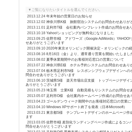
▼ご覧になりたいタイトルを選んでください。
2013.12.24
年末年始の営業日のお知らせ
2013.12.02
神奈川県K様 旅館宿泊システムのお問合わせありが
2013.11.01
足利市T様 会社案内パンフレット作成のお問合せあ
2013.10.18
Yahoo!ショッピングが無料化になりました
2013.09.25
佐野市I様 アドワーズ（Google AdWords）YAH
せありがとうございます
2013.09.10
2020年東京オリンピック開催決定－オリンピックの
2013.08.16
8月16日（金）より、通常通り営業を開始いたしまし
2013.08.02
夏季休業期間中のお客様対応窓口の営業について
2013.07.22
神奈川県E様 ホテル予約システムのお問合わせあり
2013.07.04
栃木県足利市N様 レスポンシブウェブデザインへの
問合わせありがとうございます
2013.06.10
茨城県S様 楽天市場出店支援 トップページデザイ
ありがとうございます
2013.05.23
埼玉県 士業K様 自動見積もりシステムのお問合せ
2013.05.07
足利市O様 会社案内ホームページ作成のお問合せあ
2013.04.23
ゴールデンウィーク期間中のお客様対応窓口の営業に
2013.04.10
Windows XPサポート終了を発表（日本Microsoft）
2013.03.21
東京都S様 テンプレートデザインのホームページ作
ます
2013.03.05
佐野市I様 差別化ランディングページ作成によるコン
問合せありがとうございます