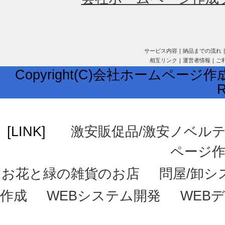
サービス内容
｜
納品までの流れ
相互リンク
｜
運営者情報
｜
ご
Copyright(C)会社ホームページ作成
R
[LINK]
激安販促品/激安ノベル
ページ
お花と緑の雑貨のお店
問屋/卸シ
作成
WEBシステム開発
WEB