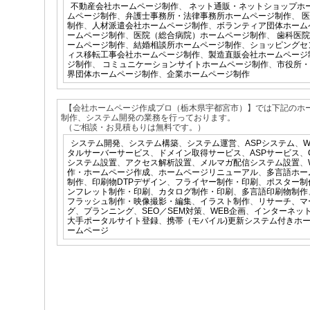
不動産会社ホームページ制作
、
ネット通販・ネットショップホ
ムページ制作
、
弁護士事務所・法律事務所ホームページ制作
、
医
制作
、
人材派遣会社ホームページ制作
、
ボランティア団体ホーム
ームページ制作
、
医院（総合病院）ホームページ制作
、
歯科医院
ームページ制作
、
結婚相談所ホームページ制作
、
ショッピングセ
ィス移転工事会社ホームページ制作
、
製造直販会社ホームページ
ジ制作
、
コミュニケーションサイトホームページ制作
、
市役所・
界団体ホームページ制作
、
企業ホームページ制作
【会社ホームページ作成プロ（栃木県宇都宮市）】では下記のホ
制作、システム開発の業務を行っております。
（ご相談・お見積もりは無料です。）
システム開発
、
システム構築
、
システム運営
、
ASPシステム
、
タルサーバーサービス
、
ドメイン取得サービス
、
ASPサービス
、
システム設置
、
アクセス解析設置
、
メルマガ配信システム設置
、
作・ホームページ作成
、
ホームページリニューアル
、
多言語ホー
制作
、
印刷物DTPデザイン
、
フライヤー制作・印刷
、
ポスター制
ンフレット制作・印刷
、
カタログ制作・印刷
、
多言語印刷物制作
フラッシュ制作・映像撮影・編集
、
イラスト制作
、
リサーチ、マ
グ
、
プランニング
、
SEO／SEM対策
、
WEB企画
、
インターネッ
大手ポータルサイト登録
、
携帯（モバイル)更新システム付きホ
ームページ