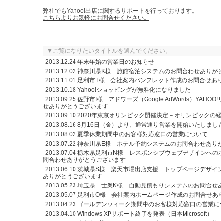
弊社でもYahoo!出店に関するサポートを行っております。
こちらよりお気軽にお問合せください。
▼ご覧になりたいタイトルを選んでください。
2013.12.24
年末年始の営業日のお知らせ
2013.12.02
神奈川県K様 旅館宿泊システムのお問合わせありが
2013.11.01
足利市T様 会社案内パンフレット作成のお問合せあ
2013.10.18
Yahoo!ショッピングが無料化になりました
2013.09.25
佐野市I様 アドワーズ（Google AdWords）YAH
せありがとうございます
2013.09.10
2020年東京オリンピック開催決定－オリンピックの
2013.08.16
8月16日（金）より、通常通り営業を開始いたしまし
2013.08.02
夏季休業期間中のお客様対応窓口の営業について
2013.07.22
神奈川県E様 ホテル予約システムのお問合わせあり
2013.07.04
栃木県足利市N様 レスポンシブウェブデザインへの
問合わせありがとうございます
2013.06.10
茨城県S様 楽天市場出店支援 トップページデザイ
ありがとうございます
2013.05.23
埼玉県 士業K様 自動見積もりシステムのお問合せ
2013.05.07
足利市O様 会社案内ホームページ作成のお問合せあ
2013.04.23
ゴールデンウィーク期間中のお客様対応窓口の営業に
2013.04.10
Windows XPサポート終了を発表（日本Microsoft）