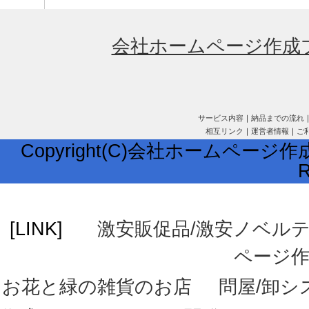
会社ホームページ作成
サービス内容
｜
納品までの流れ
相互リンク
｜
運営者情報
｜
ご
Copyright(C)会社ホームページ作成
R
[LINK]
激安販促品/激安ノベル
ページ
お花と緑の雑貨のお店
問屋/卸シ