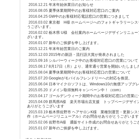
2016.12.21
年末年始休業日のお知らせ
2016.08.05
夏季休業期間中のお客様対応窓口のご案内
2016.04.25
GW中のお客様対応電話窓口の営業につきまして
2016.03.02
東京都 H様 ホームページへのフォトギャラリーシ
うございます。
2016.02.02
栃木県 U様 会社案内ホームページデザインリニュ
ざいます。
2016.01.07
新年のご挨拶を申し上げます。
2015.12.21
年末年始営業日のご案内
2015.12.03
2015年の新語・流行語大賞が発表されました
2015.09.16
シルバーウィーク中のお客様対応窓口の営業について
2015.08.17
8月17日（月）より、通常通り営業を開始いたしまし
2015.08.04
夏季休業期間中のお客様対応窓口の営業について
2015.07.20
Googleがモバイルフレンドリーへの対応を推奨。
2015.06.04
日本マイクロソフトは、Windows10の無償アップ
2015.05.20
ドメイン取得無料キャンペーン中！（com）
2015.04.17
ゴールデンウィーク期間中のお客様対応窓口の営業に
2015.04.09
群馬県A様 楽天市場出店支援 トップページデザイ
ありがとうございます
2015.03.19
栃木県佐野市 ヘアサロンK様 業種別運営・更新シ
作（ホームページリニューアル）のお問合せありがとうございます
2015.02.06
佐野市A様 通販サイト作成のお問合せありがとうご
2015.01.07
新年のご挨拶を申し上げます。