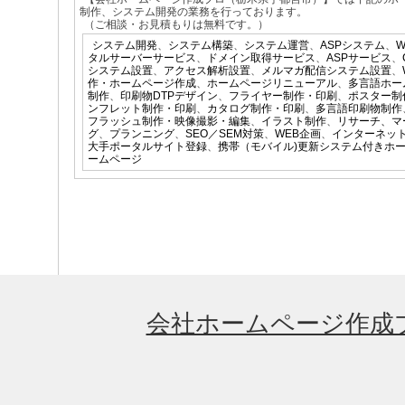
制作、システム開発の業務を行っております。
（ご相談・お見積もりは無料です。）
システム開発
、
システム構築
、
システム運営
、
ASPシステム
、
タルサーバーサービス
、
ドメイン取得サービス
、
ASPサービス
、
システム設置
、
アクセス解析設置
、
メルマガ配信システム設置
、
作・ホームページ作成
、
ホームページリニューアル
、
多言語ホー
制作
、
印刷物DTPデザイン
、
フライヤー制作・印刷
、
ポスター制
ンフレット制作・印刷
、
カタログ制作・印刷
、
多言語印刷物制作
フラッシュ制作・映像撮影・編集
、
イラスト制作
、
リサーチ、マ
グ
、
プランニング
、
SEO／SEM対策
、
WEB企画
、
インターネッ
大手ポータルサイト登録
、
携帯（モバイル)更新システム付きホ
ームページ
会社ホームページ作成