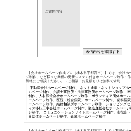
ご質問内容
【会社ホームページ作成プロ（栃木県宇都宮市）】では、会社ホ
ジ制作、など様々な業種の更新システム付きホームページ制作・
気軽にご相談ください。（ご相談・お見積もりは無料です!!）
不動産会社ホームページ制作
、
ネット通販・ネットショップホ
ムページ制作
、
弁護士事務所・法律事務所ホームページ制作
、
医
制作
、
人材派遣会社ホームページ制作
、
ボランティア団体ホーム
ームページ制作
、
医院（総合病院）ホームページ制作
、
歯科医院
ームページ制作
、
結婚相談所ホームページ制作
、
ショッピングセ
ィス移転工事会社ホームページ制作
、
製造直販会社ホームページ
ジ制作
、
コミュニケーションサイトホームページ制作
、
市役所・
界団体ホームページ制作
、
企業ホームページ制作
【会社ホームページ作成プロ（栃木県宇都宮市）】では下記のホ