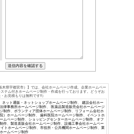
栃木県宇都宮市）】では、会社ホームページ作成、企業ホームペー
システム付きホームページ制作・作成を行っております。どうぞお
・お見積もりは無料です!!）
、
ネット通販・ネットショップホームページ制作
、
建設会社ホー
法律事務所ホームページ制作
、
医薬品製造販売会社ホームページ
ジ制作
、
ボランティア団体ホームページ制作
、
リフォーム会社ホ
院）ホームページ制作
、
歯科医院ホームページ制作
、
イベントホ
ームページ制作
、
ショッピングセンターホームページ制作
、
オフ
制作
、
製造直販会社ホームページ制作
、
設備工事会社ホームペー
サイトホームページ制作
、
市役所・公共機関ホームページ制作
、
業
ホームページ制作