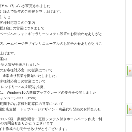
検索アルゴリズムが変更されました
】謹んで新年のご挨拶を申し上げます。
知らせ
客様対応窓口のご案内
電話窓口の営業につきまして
ムページへのフォトギャラリーシステム設置のお問合わせありがと
案内ホームページデザインリニューアルのお問合わせありがとうご
上げます。
案内
流行語大賞が発表されました
のお客様対応窓口の営業について
り、通常通り営業を開始いたしました。
客様対応窓口の営業について
ルフレンドリーへの対応を推奨。
、Windows10の無償アップグレードの要件を公開しました
ャンペーン中！（com）
期間中のお客様対応窓口の営業について
場出店支援 トップページデザイン・商品代行登録のお問合わせ
サロンK様 業種別運営・更新システム付きホームページ作成・制
）のお問合せありがとうございます
イト作成のお問合せありがとうございます。