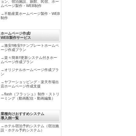
ョン、宿泊施設、旅館、民宿、ホー
ムページ製作・WEB制作
→
不動産業ホームページ製作・WEB
制作
ホームページ作成/
WEB製作サービス
→
激安!!格安!!テンプレートホームペ
ージ作成プラン
→
楽々簡単!!更新システム付きホー
ムページ作成プラン
→
オリジナルホームページ作成プラ
ン
→
ヤフーショッピング・楽天市場出
店ホームページ作成支援
→
flash（フラッシュ）制作・ストリ
ーミング（動画配信・動画編集）
業種向けおすすめシステム
導入例一覧
→
ホテル宿泊予約システム（宿泊施
設・ホテル予約システム）