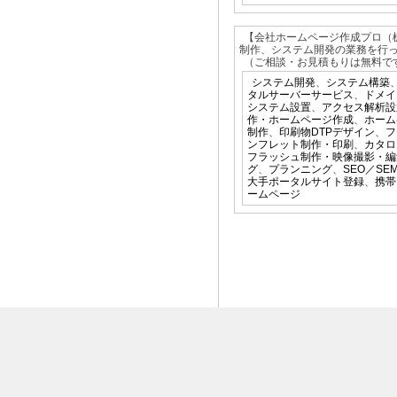
【会社ホームページ作成プロ（
制作、システム開発の業務を行
（ご相談・お見積もりは無料で
システム開発
、
システム構築
タルサーバーサービス
、
ドメイ
システム設置
、
アクセス解析設
作・ホームページ作成
、
ホーム
制作
、
印刷物DTPデザイン
、
フ
ンフレット制作・印刷
、
カタロ
フラッシュ制作・映像撮影・編
グ
、
プランニング
、
SEO／SE
大手ポータルサイト登録
、
携帯
ームページ