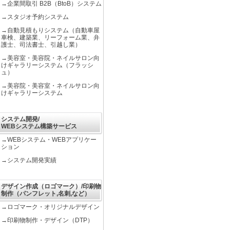
→
企業間取引 B2B（BtoB）システム
→
スタジオ予約システム
→
自動見積もりシステム（自動車屋
車検、建築業、リーフォーム業、弁
護士、司法書士、引越し業）
→
美容室・美容院・ネイルサロン向
けギャラリーシステム（フラッシ
ュ）
→
美容院・美容室・ネイルサロン向
けギャラリーシステム
システム開発/
WEBシステム構築サービス
→
WEBシステム・WEBアプリケー
ション
→
システム開発実績
デザイン作成（ロゴマーク）/印刷物
制作（パンフレット,名刺,など）
→
ロゴマーク・オリジナルデザイン
→
印刷物制作・デザイン（DTP）