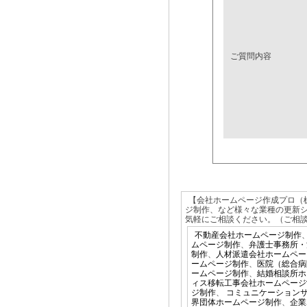
ご質問内容
【会社ホームページ作成プロ（
ジ制作、など様々な業種の更新
気軽にご相談ください。（ご相談
不動産会社ホームページ制作
ムページ制作
、
弁護士事務所・
制作
、
人材派遣会社ホームペー
ームページ制作
、
医院（総合病
ームページ制作
、
結婚相談所ホ
ィス移転工事会社ホームページ
ジ制作
、
コミュニケーション
界団体ホームページ制作
、
企業