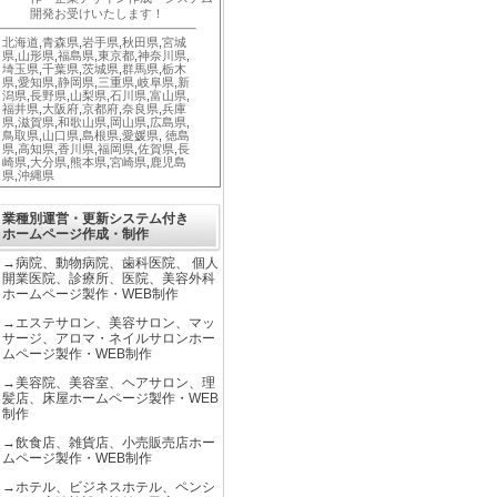
開発お受けいたします！
北海道
,
青森県
,
岩手県
,
秋田県
,
宮城
県
,
山形県
,
福島県
,
東京都
,
神奈川県
,
埼玉県
,
千葉県
,
茨城県
,
群馬県
,
栃木
県
,
愛知県
,
静岡県
,
三重県
,
岐阜県
,
新
潟県
,
長野県
,
山梨県
,
石川県
,
富山県
,
福井県
,
大阪府
,
京都府
,
奈良県
,
兵庫
県
,
滋賀県
,
和歌山県
,
岡山県
,
広島県
,
鳥取県
,
山口県
,
島根県
,
愛媛県
,
徳島
県
,
高知県
,
香川県
,
福岡県
,
佐賀県
,
長
崎県
,
大分県
,
熊本県
,
宮崎県
,
鹿児島
県
,
沖縄県
業種別運営・更新システム付き
ホームページ作成・制作
→
病院、動物病院、歯科医院、 個人
開業医院、診療所、医院、美容外科
ホームページ製作・WEB制作
→
エステサロン、美容サロン、マッ
サージ、アロマ・ネイルサロンホー
ムページ製作・WEB制作
→
美容院、美容室、ヘアサロン、理
髪店、床屋ホームページ製作・WEB
制作
→
飲食店、雑貨店、小売販売店ホー
ムページ製作・WEB制作
→
ホテル、ビジネスホテル、ペンシ