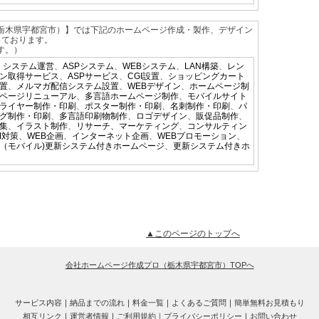
栃木県宇都宮市）】では下記のホームページ作成・製作、デザイン
っております。
す。）
、
システム運営
、
ASPシステム
、
WEBシステム
、
LAN構築
、
レン
ン取得サービス
、
ASPサービス
、
CGI設置
、
ショッピングカート
置
、
メルマガ配信システム設置
、
WEBデザイン
、
ホームページ制
ページリニューアル
、
多言語ホームページ制作
、
モバイルサイト
ライヤー制作・印刷
、
ポスター制作・印刷
、
名刺制作・印刷
、
パ
グ制作・印刷
、
多言語印刷物制作
、
ロゴデザイン
、
販促品制作
、
集
、
イラスト制作
、
リサーチ、マーケティング
、
コンサルティン
M対策
、
WEB企画
、
インターネット企画
、
WEBプロモーション
、
（モバイル)更新システム付きホームページ
、
更新システム付きホ
▲このページのトップへ
会社ホームページ作成プロ（栃木県宇都宮市）TOPへ
サービス内容
｜
納品までの流れ
｜
料金一覧
｜
よくあるご質問
｜
簡単無料お見積もり
相互リンク
｜
運営者情報
｜
ご利用規約｜
プライバシーポリシー
｜
お問い合わせ