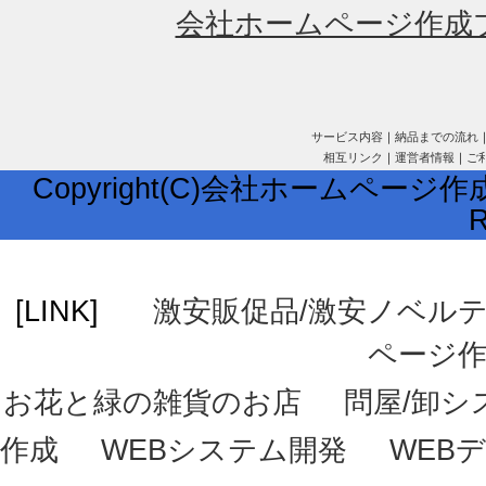
会社ホームページ作成
サービス内容
｜
納品までの流れ
相互リンク
｜
運営者情報
｜
ご
Copyright(C)会社ホームページ作成
R
[LINK]
激安販促品/激安ノベル
ページ
お花と緑の雑貨のお店
問屋/卸シ
作成
WEBシステム開発
WEB