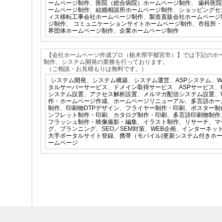
ームページ制作
、
医院（総合病院）ホームページ制作
、
歯科医院
ームページ制作
、
結婚相談所ホームページ制作
、
ショッピングセ
ィス移転工事会社ホームページ制作
、
製造直販会社ホームページ
ジ制作
、
コミュニケーションサイトホームページ制作
、
市役所・
界団体ホームページ制作
、
企業ホームページ制作
【会社ホームページ作成プロ（栃木県宇都宮市）】では下記のホ
制作、システム開発の業務を行っております。
（ご相談・お見積もりは無料です。）
システム開発
、
システム構築
、
システム運営
、
ASPシステム
、
タルサーバーサービス
、
ドメイン取得サービス
、
ASPサービス
、
システム設置
、
アクセス解析設置
、
メルマガ配信システム設置
、
作・ホームページ作成
、
ホームページリニューアル
、
多言語ホー
制作
、
印刷物DTPデザイン
、
フライヤー制作・印刷
、
ポスター制
ンフレット制作・印刷
、
カタログ制作・印刷
、
多言語印刷物制作
フラッシュ制作・映像撮影・編集
、
イラスト制作
、
リサーチ、マ
グ
、
プランニング
、
SEO／SEM対策
、
WEB企画
、
インターネッ
大手ポータルサイト登録
、
携帯（モバイル)更新システム付きホ
ームページ