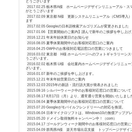
とうございます
2017.02.25
栃木県A様 ホームページデザインリニューアル・ス
がとうございます
2017.02.09
東京都 N様 更新システムリニューアル（CMS導入
ます
2017.02.05
Googleの日本語検索アルゴリズムが変更されました
2017.01.06
【営業開始のご案内】謹んで新年のご挨拶を申し上げ
2016.12.21
年末年始休業日のお知らせ
2016.08.05
夏季休業期間中のお客様対応窓口のご案内
2016.04.25
GW中のお客様対応電話窓口の営業につきまして
2016.03.02
東京都 H様 ホームページへのフォトギャラリーシ
うございます。
2016.02.02
栃木県 U様 会社案内ホームページデザインリニュ
ざいます。
2016.01.07
新年のご挨拶を申し上げます。
2015.12.21
年末年始営業日のご案内
2015.12.03
2015年の新語・流行語大賞が発表されました
2015.09.16
シルバーウィーク中のお客様対応窓口の営業について
2015.08.17
8月17日（月）より、通常通り営業を開始いたしまし
2015.08.04
夏季休業期間中のお客様対応窓口の営業について
2015.07.20
Googleがモバイルフレンドリーへの対応を推奨。
2015.06.04
日本マイクロソフトは、Windows10の無償アップ
2015.05.20
ドメイン取得無料キャンペーン中！（com）
2015.04.17
ゴールデンウィーク期間中のお客様対応窓口の営業に
2015.04.09
群馬県A様 楽天市場出店支援 トップページデザイ