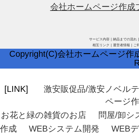
会社ホームページ作成
サービス内容
｜
納品までの流れ
相互リンク
｜
運営者情報
｜
ご
Copyright(C)会社ホームページ作成
R
[LINK]
激安販促品/激安ノベル
ページ
お花と緑の雑貨のお店
問屋/卸シ
作成
WEBシステム開発
WEB