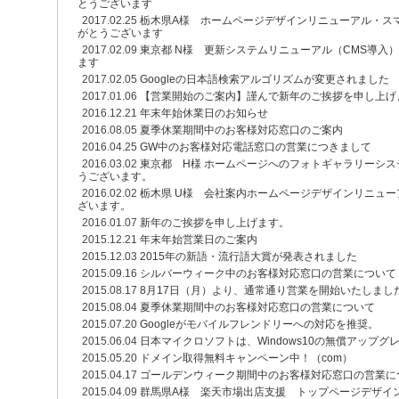
とうございます
2017.02.25
栃木県A様 ホームページデザインリニューアル・ス
がとうございます
2017.02.09
東京都 N様 更新システムリニューアル（CMS導入
ます
2017.02.05
Googleの日本語検索アルゴリズムが変更されました
2017.01.06
【営業開始のご案内】謹んで新年のご挨拶を申し上げ
2016.12.21
年末年始休業日のお知らせ
2016.08.05
夏季休業期間中のお客様対応窓口のご案内
2016.04.25
GW中のお客様対応電話窓口の営業につきまして
2016.03.02
東京都 H様 ホームページへのフォトギャラリーシ
うございます。
2016.02.02
栃木県 U様 会社案内ホームページデザインリニュ
ざいます。
2016.01.07
新年のご挨拶を申し上げます。
2015.12.21
年末年始営業日のご案内
2015.12.03
2015年の新語・流行語大賞が発表されました
2015.09.16
シルバーウィーク中のお客様対応窓口の営業について
2015.08.17
8月17日（月）より、通常通り営業を開始いたしまし
2015.08.04
夏季休業期間中のお客様対応窓口の営業について
2015.07.20
Googleがモバイルフレンドリーへの対応を推奨。
2015.06.04
日本マイクロソフトは、Windows10の無償アップ
2015.05.20
ドメイン取得無料キャンペーン中！（com）
2015.04.17
ゴールデンウィーク期間中のお客様対応窓口の営業に
2015.04.09
群馬県A様 楽天市場出店支援 トップページデザイ